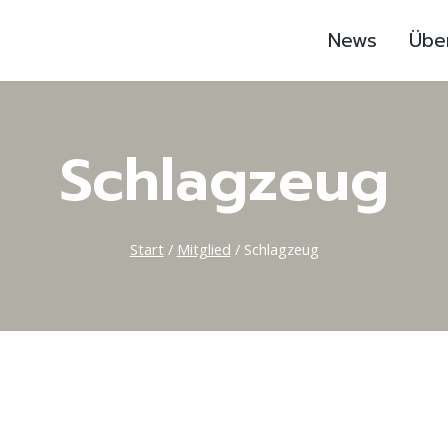
News
Übe
Schlagzeug
Start
/
Mitglied
/
Schlagzeug