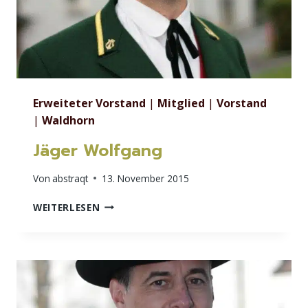
Erweiteter Vorstand
|
Mitglied
|
Vorstand
|
Waldhorn
Jäger Wolfgang
Von
abstraqt
13. November 2015
JÄGER
WEITERLESEN
WOLFGANG