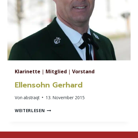
Klarinette
|
Mitglied
|
Vorstand
Ellensohn Gerhard
Von
abstraqt
13. November 2015
ELLENSOHN
WEITERLESEN
GERHARD