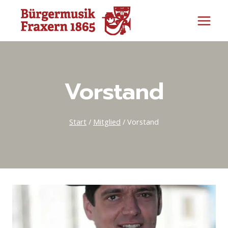
Zum
Inhalt
springen
Vorstand
Start
/
Mitglied
/
Vorstand