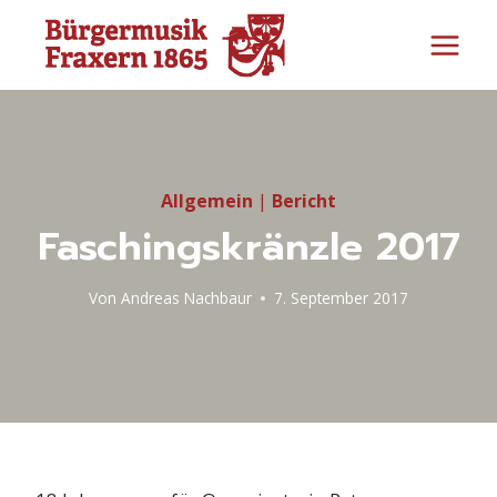
Zum
Inhalt
springen
Allgemein
|
Bericht
Faschingskränzle 2017
Von
Andreas Nachbaur
7. September 2017