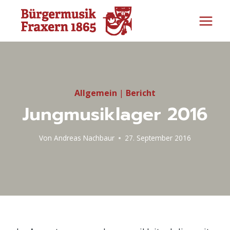
Zum
Inhalt
springen
Allgemein
|
Bericht
Jungmusiklager 2016
Von
Andreas Nachbaur
27. September 2016