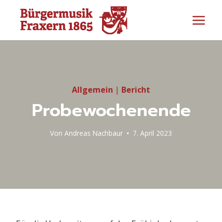
Zum
Inhalt
springen
Allgemein
|
Bericht
Probewochenende
Von
Andreas Nachbaur
7. April 2023