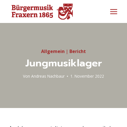
Zum
Inhalt
springen
Allgemein
|
Bericht
Jungmusiklager
Von
Andreas Nachbaur
1. November 2022