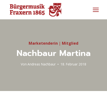
Zum
Inhalt
springen
Marketenderin
|
Mitglied
Nachbaur Martina
Von
Andreas Nachbaur
18. Februar 2018